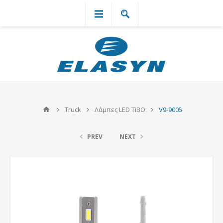
`
Truck
Λάμπες LED TiBO
V9-9005
PREV
NEXT