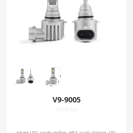
V9-9005
Λάμπα LED, μονής σκάλας, HB3, χωρίς ψύκτρα, 10V-