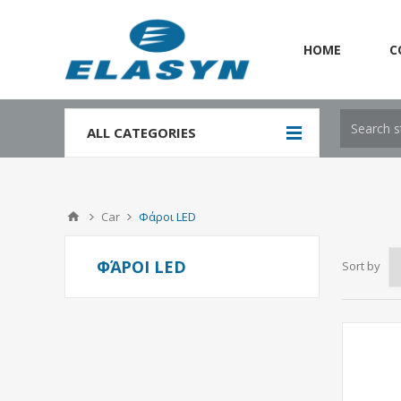
HOME
C
`
ALL CATEGORIES
Car
Φάροι LED
ΦΆΡΟΙ LED
Sort by