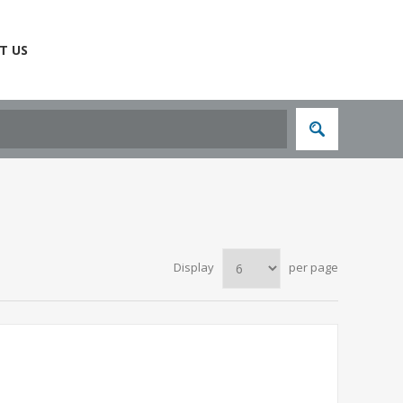
T US
Display
per page