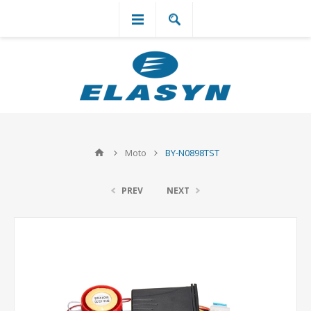
`
Moto
BY-N0898TST
PREV
NEXT